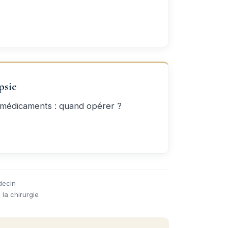
psie
x médicaments : quand opérer ?
decin
la chirurgie