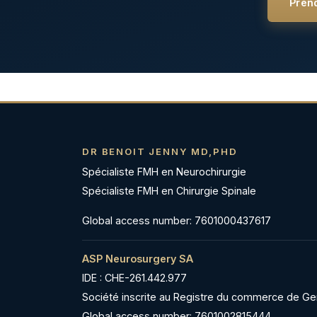
Pren
DR BENOIT JENNY MD,PHD
Spécialiste FMH en Neurochirurgie
Spécialiste FMH en Chirurgie Spinale
Global access number: 7601000437617
ASP Neurosurgery SA
IDE : CHE-261.442.977
Société inscrite au Registre du commerce de G
Global access number: 7601002815444